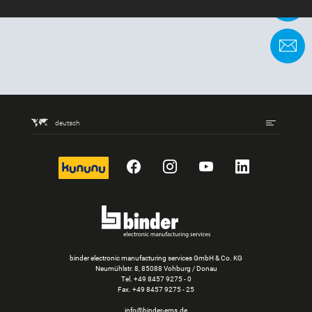
+
K
deutsch
kununu
Facebook
Instagram
YouTube
LinkedIn
binder electronic manufacturing services GmbH & Co. KG
Neumühlstr. 8, 85088 Vohburg / Donau
Tel.
+49 8457 9275 - 0
Fax. +49 8457 9275 - 25
info@binder-ems.de