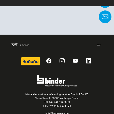
+
K
deutsch
kununu
Facebook
Instagram
YouTube
LinkedIn
binder electronic manufacturing services GmbH & Co. KG
Neumühlstr. 8, 85088 Vohburg / Donau
Tel.
+49 8457 9275 - 0
Fax. +49 8457 9275 - 25
info@binder-ems.de